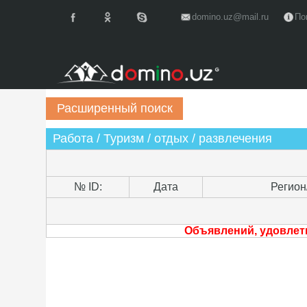
domino.uz@mail.ru
По
Работа / Туризм / отдых / развлечения
№ ID:
Дата
Регион
Объявлений, удовлет