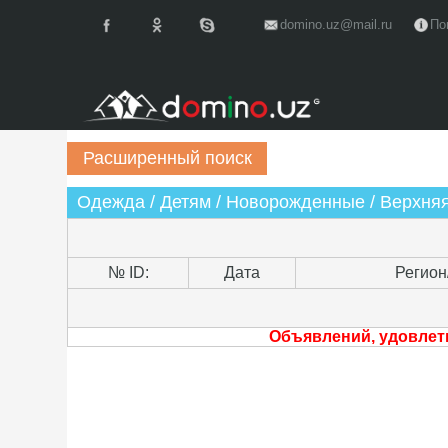
domino.uz@mail.ru
По
Одежда / Детям / Новорожденные / Верхня
№ ID:
Дата
Регион
Объявлений, удовлет