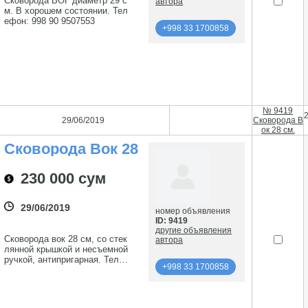
Сковорода ВОГ диаметр 29 с
автора
м. В хорошем состоянии. Тел
ефон: 998 90 9507553
+998 33 1700858
подробнее
+998 33 1700858
№ 9419
29/06/2019
Сковорода В
ок 28 см.
Сковорода Вок 28
См.
230 000 сум
29/06/2019
номер объявления
ID: 9419
другие объявления
Сковорода вок 28 см, со стек
автора
лянной крышкой и несъемной
ручкой, антипригарная. Теле
+998 33 1700858
фон: 998 97 3301757
подробнее