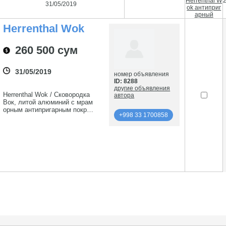
Herrenthal W
31/05/2019
ok антиприг
арный
Herrenthal Wok
Антипригарный
260 500 сум
31/05/2019
номер объявления
ID: 8288
другие объявления
Herrenthal Wok / Сковородка
автора
Вок, литой алюминий с мрам
орным антипригарным покрыт
+998 33 1700858
ием. Телефон: 99890 315-04-8
9
подробнее
+998 33 1700858