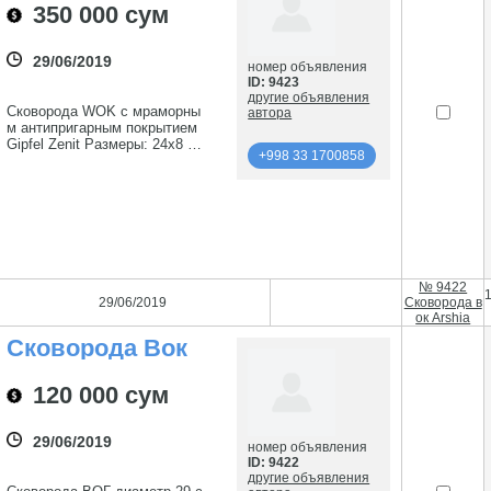
Покрытием Gipfel
350 000 сум
29/06/2019
номер объявления
ID: 9423
другие объявления
Сковорода WOK с мраморны
автора
м антипригарным покрытием
Gipfel Zenit Размеры: 24x8 см
+998 33 1700858
- 2,8 л Материал: Литой алюм
иний с мраморным антиприга
подробнее
рным покрытием Ручка: бакел
ит с силиконовым покрытием
Телефон: +998903473393
+998 33 1700858
№ 9422
29/06/2019
Сковорода в
ок Arshia
Сковорода Вок
Arshia
120 000 сум
29/06/2019
номер объявления
ID: 9422
другие объявления