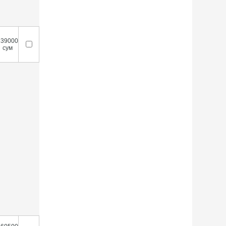
239000
сум