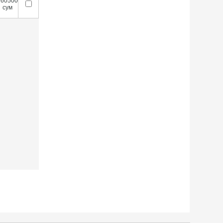
260500
сум