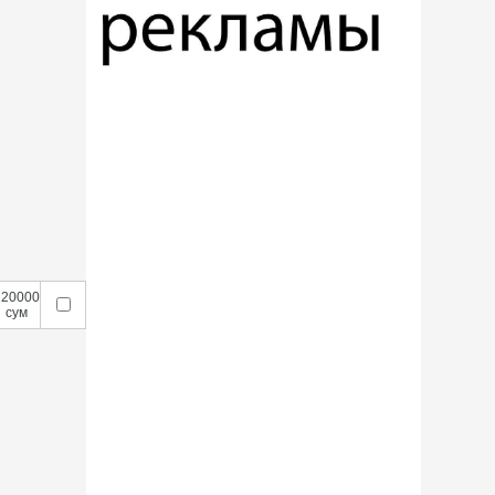
120000
сум