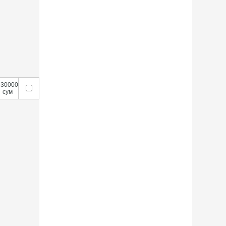
230000
сум