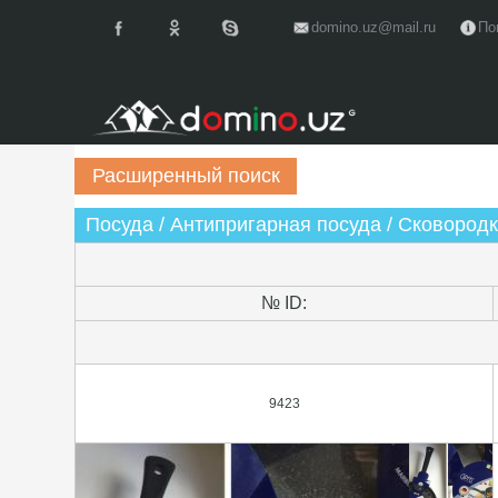
domino.uz@mail.ru
По
Посуда / Антипригарная посуда / Сковород
№ ID:
9423