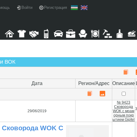
мощь
Войти
Регистрация
ки ВОК
Дата
Регион/Адрес
Описание
№ 9423
Сковорода
29/06/2019
WOK с мрам
орным покр
ытием Gipfel
Сковорода WOK С
Мраморным