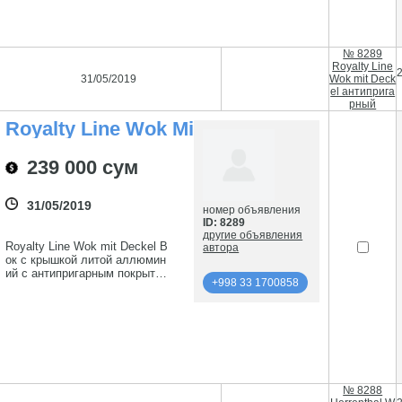
+998 33 1700858
№ 8289
Royalty Line
31/05/2019
Wok mit Deck
el антиприга
рный
Royalty Line Wok Mit
Deckel
Антипригарный
239 000 сум
31/05/2019
номер объявления
ID: 8289
другие объявления
Royalty Line Wok mit Deckel В
автора
ок с крышкой литой аллюмин
ий с антипригарным покрытие
+998 33 1700858
м. Телефон: 99890 315-04-89
подробнее
+998 33 1700858
№ 8288