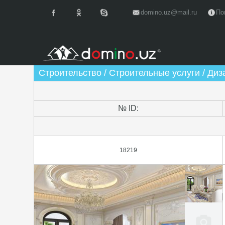
domino.uz@mail.ru
По
Строительство / Строительные услуги / Диз
№ ID:
18219