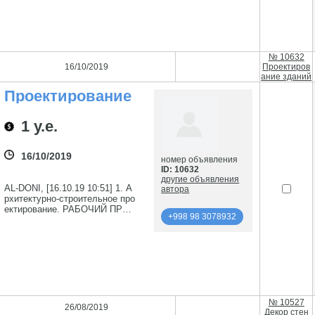
+998 98
3078932
№ 10632
16/10/2019
Проектиров
ание зданий
Проектирование
Зданий
1 у.е.
16/10/2019
номер объявления
ID: 10632
другие объявления
AL-DONI, [16.10.19 10:51] 1. А
автора
рхитектурно-строительное про
ектирование. РАБОЧИЙ ПРО
+998 98 3078932
ЕКТ, РАЗДЕЛ: АР, КР, КМ, К
Ж, АС 2. Проектирование част
подробнее
ных домов и коттеджей. 3. Пр
оектирование промышленных
зданий и сооружений. 4. Прое
+998 98 3078932
ктирование торговых и развле
кательных центров. 5. Подгот
овка технической документац
№ 10527
ии. 6. Согласование проекта в
26/08/2019
Декор стен
службах государственного на