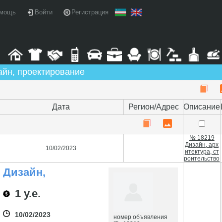
мощь
Войти
Регистрация
айн, проектирование
Дата
Регион/Адрес
Описание
№ 18219
Дизайн, арх
10/02/2023
итектура, ст
роительство
Дизайн,
Архитектура,
Строительство
1 у.е.
10/02/2023
номер объявления