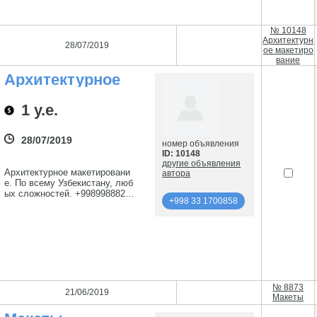
№ 10148
Архитектурн
28/07/2019
ое макетиро
вание
Архитектурное
Макетирование
1 у.е.
28/07/2019
номер объявления
ID: 10148
другие объявления
Архитектурное макетировани
автора
е. По всему Узбекистану, люб
ых сложностей. +99899888222
+998 33 1700858
1 +998935552221 +9989466622
21
подробнее
+998 33 1700858
№ 8873
21/06/2019
Макеты