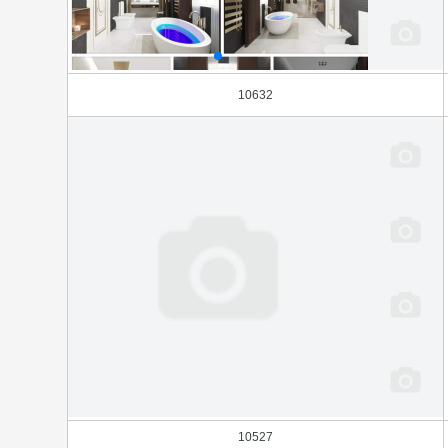
10632
10527