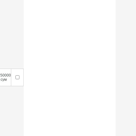
250000
сум