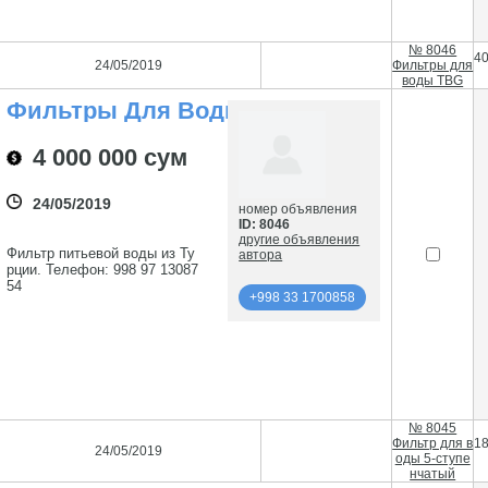
№ 8046
4
24/05/2019
Фильтры для
воды TBG
Фильтры Для Воды
TBG
4 000 000 сум
24/05/2019
номер объявления
ID: 8046
другие объявления
Фильтр питьевой воды из Ту
автора
рции. Телефон: 998 97 13087
54
+998 33 1700858
подробнее
+998 33 1700858
№ 8045
Фильтр для в
1
24/05/2019
оды 5-ступе
нчатый