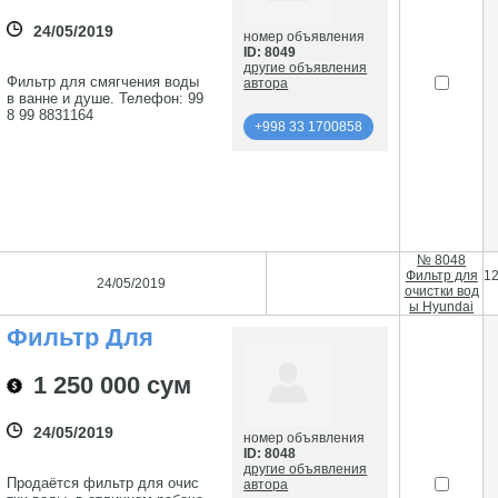
24/05/2019
номер объявления
ID: 8049
другие объявления
Фильтр для смягчения воды
автора
в ванне и душе. Телефон: 99
8 99 8831164
+998 33 1700858
подробнее
+998 33 1700858
№ 8048
Фильтр для
1
24/05/2019
очистки вод
ы Hyundai
Фильтр Для
Очистки Воды
Hyundai
1 250 000 сум
24/05/2019
номер объявления
ID: 8048
другие объявления
Продаётся фильтр для очис
автора