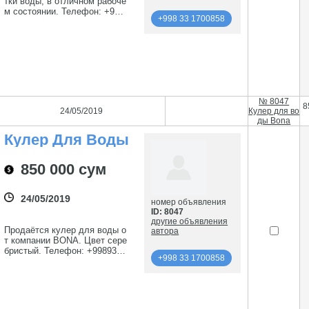
тки воды, в отличном рабоче
м состоянии. Телефон: +998
+998 33 1700858
90 9276828
подробнее
+998 33 1700858
№ 8047
8
24/05/2019
Кулер для во
ды Bona
Кулер Для Воды
Bona
850 000 сум
24/05/2019
номер объявления
ID: 8047
другие объявления
Продаётся кулер для воды о
автора
т компании BONA. Цвет сере
бристый. Телефон: +99893 5
+998 33 1700858
755252
подробнее
+998 33 1700858