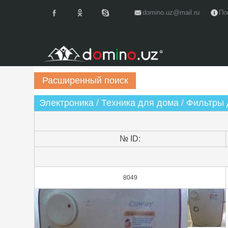
domino.uz@mail.ru
По
Электроника / Техника для дома / Фильтры
№ ID:
8049