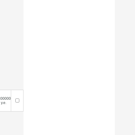
200000
у.е.