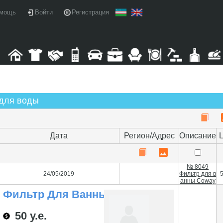
мощь
Войти
Регистрация
 для воды
Дата
Регион/Адрес
Описание
№ 8049
24/05/2019
Фильтр для в
5
анны Coway
Фильтр Для Ванны
Coway
50 у.е.