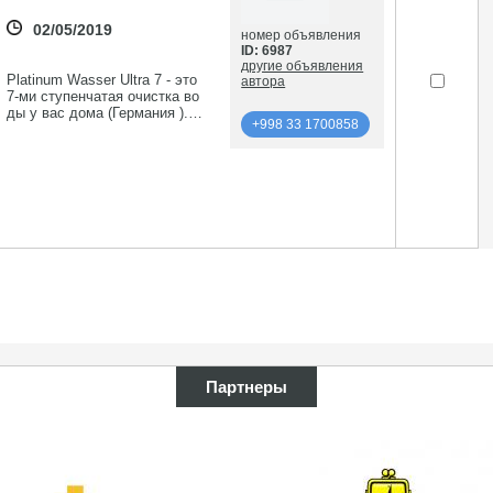
02/05/2019
номер объявления
ID: 6987
другие объявления
Platinum Wasser Ultra 7 - это
автора
7-ми ступенчатая очистка во
ды у вас дома (Германия ). Т
+998 33 1700858
елефон: 998 98 3661512
подробнее
+998 33 1700858
Партнеры