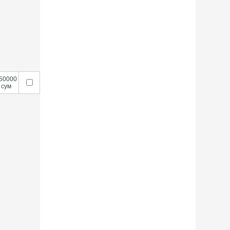
50000
сум