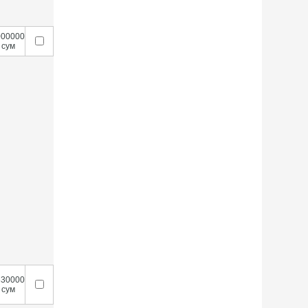
000000
сум
830000
сум