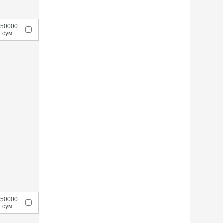
450000
сум
450000
сум