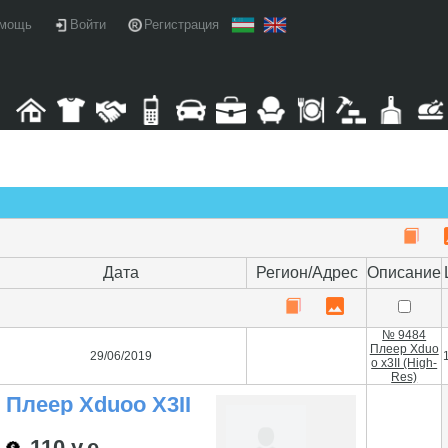
мощь
Войти
Регистрация
Дата
Регион/Адрес
Описание
№ 9484
Плеер Xduo
29/06/2019
1
o x3II (High-
Res)
Плеер Xduoo X3II
(High-Res)
110 у.е.