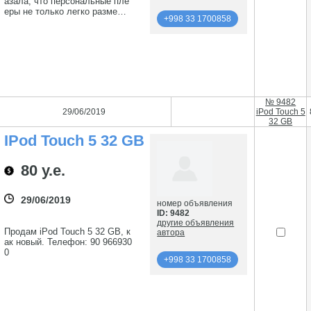
азала, что персональные пле
еры не только легко размеща
+998 33 1700858
ются в кармане, но и могут во
спроизводить музыку не хуж
подробнее
е, чем стационарные системы
очень высокого класса. Для ц
енителей хорошого звука. Тел
+998 33 1700858
ефон: +998903461296
№ 9482
29/06/2019
iPod Touch 5
32 GB
IPod Touch 5 32 GB
80 у.е.
29/06/2019
номер объявления
ID: 9482
другие объявления
Продам iPod Touch 5 32 GB, к
автора
ак новый. Телефон: 90 966930
0
+998 33 1700858
подробнее
+998 33 1700858