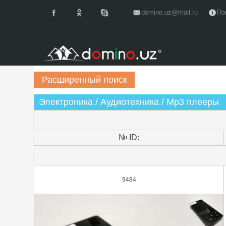
domino.uz@mail.ru
По
Электроника / Аудиотехника / Mp3 плееры
№ ID:
9484