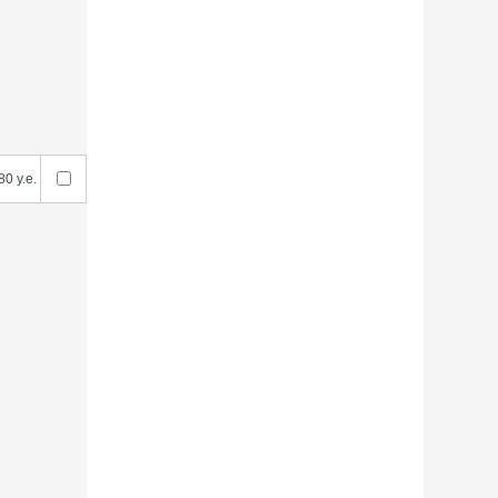
80 у.е.