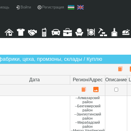
мощь
Войти
Регистрация
фабрики, цеха, промзоны, склады / Куплю
Дата
Регион/Адрес
Описание
--Алмазарский
район
--Бектемирский
район
--Зангиотинский
район
--Мирабадский
район
--Мирзо Улугбекский