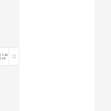
т 1 до
1 у.е.