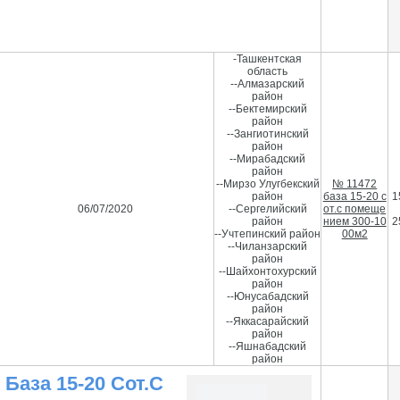
подробнее
+998 99 8339009
-Ташкентская
область
--Алмазарский
район
--Бектемирский
район
--Зангиотинский
район
--Мирабадский
район
--Мирзо Улугбекский
№ 11472
район
база 15-20 с
1
06/07/2020
--Сергелийский
от.с помеще
район
нием 300-10
2
--Учтепинский район
00м2
--Чиланзарский
район
--Шайхонтохурский
район
--Юнусабадский
район
--Яккасарайский
район
--Яшнабадский
район
База 15-20 Сот.с