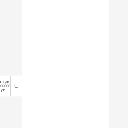
т 1 до
000000
у.е.