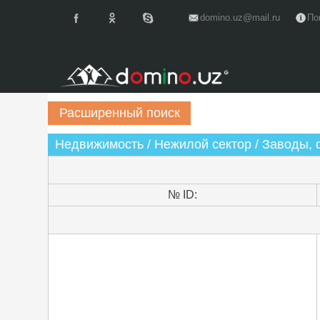
domino.uz@mail.ru
По
Недвижимость / Нежилой сектор / Заводы, 
№ ID: