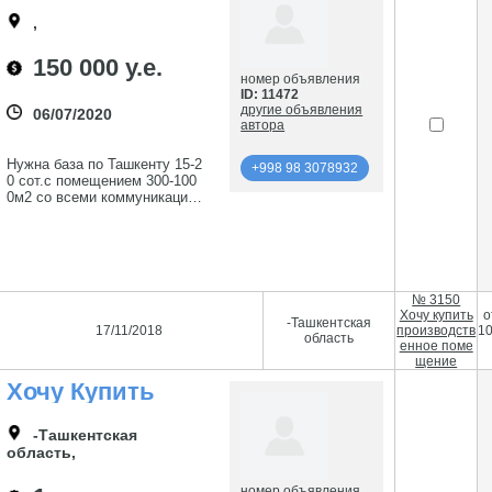
Помещением 300-
1000м2
,
150 000 у.е.
номер объявления
ID: 11472
другие объявления
06/07/2020
автора
Нужна база по Ташкенту 15-2
+998 98 3078932
0 сот.с помещением 300-100
0м2 со всеми коммуникация
м от жилых домов не менее
50м 150-250000у.е.
подробнее
+998 98 3078932
№ 3150
Хочу купить
о
-Ташкентская
17/11/2018
производств
1
область
енное поме
щение
Хочу Купить
Производственное
Помещение
-Ташкентская
область,
номер объявления