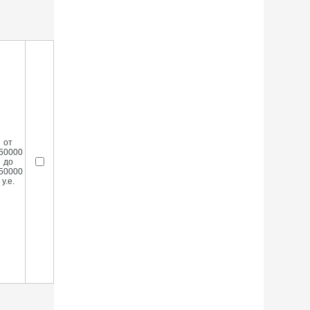
от
50000
до
50000
у.е.