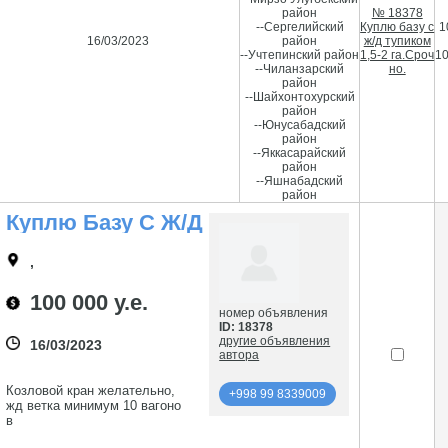
район
№ 18378
--Сергелийский
Куплю базу с
1
16/03/2023
район
ж/д тупиком
--Учтепинский район
1,5-2 га.Сроч
1
--Чиланзарский
но.
район
--Шайхонтохурский
район
--Юнусабадский
район
--Яккасарайский
район
--Яшнабадский
район
Куплю Базу С Ж/д
Тупиком 1,5-2
Га.Срочно.
,
100 000 у.е.
номер объявления
ID: 18378
другие объявления
16/03/2023
автора
Козловой кран желательно,
+998 99 8339009
жд ветка минимум 10 вагоно
в