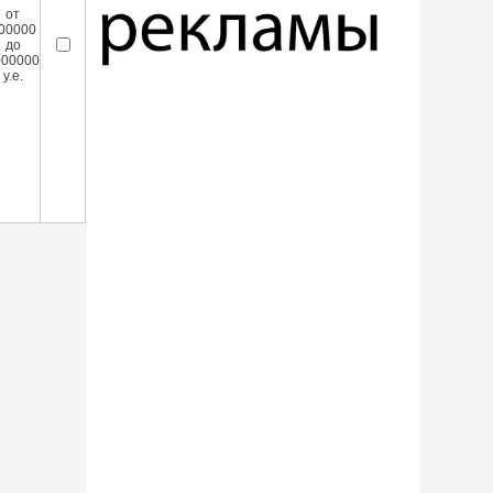
от
00000
до
000000
у.е.